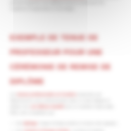
peuvent respecter ces traditions tout en conservant une
souplesse d’organisation et de budget.
EXEMPLE DE TENUE DE
PROFESSEUR POUR UNE
CÉRÉMONIE DE REMISE DE
DIPLÔME
Les
tenues professorales en location
proposées par
Diplomissimo sont confectionnées dans un satin élégant et
dotées d’un
col officier doublé
pour un maintien impeccable.
Elles sont complétées par :
Une
épitoge
, longue écharpe portée en travers des épaules ;