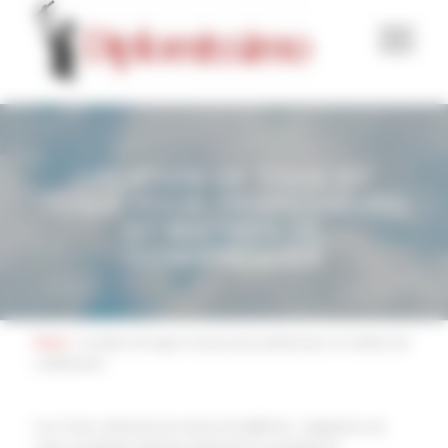
Panneau de gestion des cookies
LOCATION DE TOGE ET
TENUE POUR PROFESSEURS
ET MAÎTRES DE
CONFÉRENCES
Home
/
Location de toge et tenue pour professeurs et maîtres de
conferences
Lors d’une cérémonie de remise de diplômes, l’apparence du
corps enseignant participe pleinement au prestige de