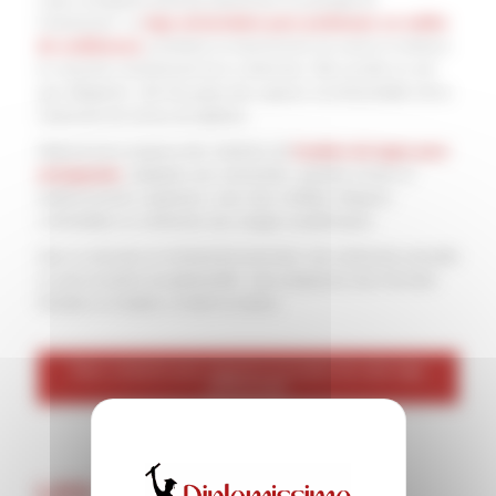
l’événement. La
toge universitaire pour professeur ou maître
de conférences
symbolise la transmission du savoir et renforce
le caractère institutionnel de la cérémonie. Bien qu’elle ne soit
pas obligatoire, elle fait partie des aspects incontournables de la
cérémonie de remise de diplôme.
Diplomissimo propose des solutions de
location de toges pour
enseignants
, adaptées aux universités, grandes écoles et
établissements supérieurs, avec des modèles élégants,
confortables et conformes aux usages académiques.
Que ce soit pour un événement ponctuel, une cérémonie annuelle
ou une occasion exceptionnelle, nous proposons des formules
flexibles et simples à mettre en place.
Nous contacter pour organiser la location de votre toge
professorale
LES TOGES