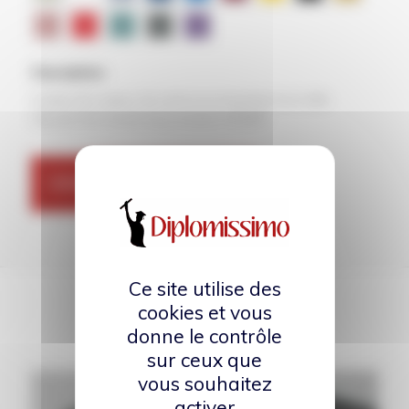
Description
Cordon de couleur (14 coloris au choix) fixé à la Coiffe
Clip doré de l’année de promotion OFFERT
DEMANDER UN DEVIS
Ce site utilise des
cookies et vous
Produits similaires
donne le contrôle
sur ceux que
vous souhaitez
activer