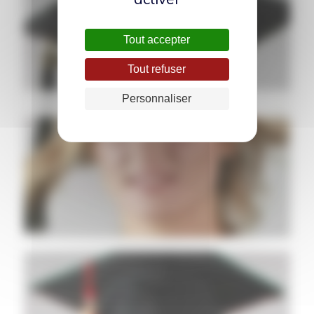
Tout accepter
Tout refuser
Personnaliser
Coiffe Satinée