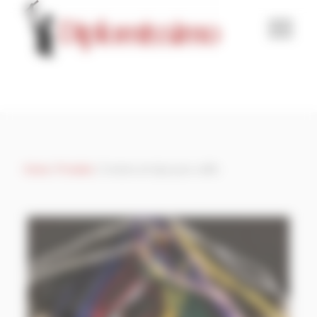
Panneau de gestion des cookies
Home
/
Produits
/
Cordons et clips pour coiffe