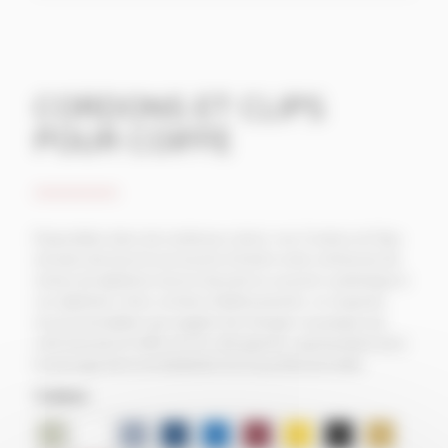
CORDONS ET CLIPS
POUR COIFFE
Disponibles dans de nombreux coloris, nos Cordons et Clips
annuels donneront une touche d’éclat à votre cérémonie de
remise de diplômes tout en laissant un souvenir symbolique à
vos diplômés. Dans certains établissements, on respecte
encore la tradition qui suggère de changer ce pompon du
coté droit de la Coiffe vers le coté gauche, représentant ainsi
le passage de la vie étudiante à la vie professionnelle.
Couleurs